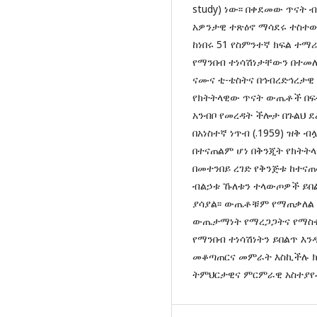
study) ነው፡፡ በቀደመው ጥናት 
አዎንታዊ ተጽዕኖ ማሳደሩ ተስተው
ከነበሩ 51 የስምንተኛ ክፍል ተ
የማንበብ ተነሳሽነታቸውን በተመ
ናሙና ቲ-ቴስትና በኅብረድኅረታዊ
የክትትላዊው ጥናት ውጤቶች በፍ
አንብቦ የመረዳት ችሎታ በጉልህ ደረ
በአነስተኛ ነጥብ (.1959) ዝ
በተናጠልም ሆነ በቅንጂት የክትት
በመተንበይ ረገድ የቅንጅቱ ከተና
ብልኃቱ ኹለቱን ተላውጦዎች ይበል
ያሳያል፡፡ ውጤቶቹም የማጠቃለል 
ውጤታማነት የማረጋጋትና የማስቀጠ
የማንበብ ተነሳሽነትን ይበልጥ እ
መቆጣጠርና መምራት እስኪችሉ ክት
ትምህርታዊና ምርምራዊ አስተያየቶ