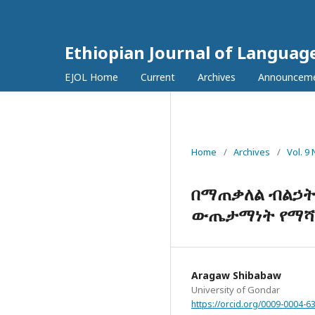
Ethiopian Journal of Languag
EJOL Home
Current
Archives
Announcem
Home
/
Archives
/
Vol. 9 
በማጠቃለል ብልኃት 
ውጤታማነት የማሻሻ
Aragaw Shibabaw
University of Gondar
https://orcid.org/0009-0004-6