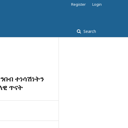
Register
Login
Search
ንበብ ተነሳሽነትን
ላዊ ጥናት