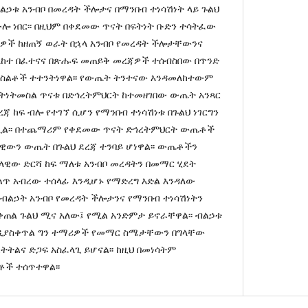
ብልኃቱ አንብቦ በመረዳት ችሎታና በማንበብ ተነሳሽነት ላይ ጉልህ
ሎ ነበር፡፡ በዚህም በቀደመው ጥናት በፍትነት ቡድን ተሳትፈው
ማሪዎች ከዘጠኝ ወራት በኋላ አንብቦ የመረዳት ችሎታቸውንና
ለከተ በፈተናና በጽሑፍ መጠይቅ መረጃዎች ተሰብስበው በጥንድ
 ስልቶች ተተንትነዋል፡፡ የውጤት ትንተናው እንዳመለከተውም
ትነትመስል ጥናቱ በድኅረትምህርት ከተመዘገበው ውጤት አንጻር
ጃ ከፍ ብሎ የተገኘ ሲሆን የማንበብ ተነሳሽነቱ በጉልህ ነገርግን
ቅ ብሏል፡፡ በተጨማሪም የቀደመው ጥናት ድኅረትምህርት ውጤቶች
ላዊውን ውጤት በጉልህ ደረጃ ተንባይ ሆነዋል፡፡ ውጤቶችን
ጠላዊው ድርሻ ከፍ ማለቱ አንብቦ መረዳትን በመማር ሂደት
ጥ አብረው ተሰላፊ እንዲሆኑ የማድረግ እድል እንዳለው
ብልኃት አንብቦ የመረዳት ችሎታንና የማንበብ ተነሳሽነትን
ል ጉልህ ሚና አለው፤ የሚል አንድምታ ይኖራቸዋል፡፡ ብልኃቱ
ንዲያስቀጥል ግን ተማሪዎች የመማር ስሜታቸውን በግላቸው
ትልና ድጋፍ አስፈላጊ ይሆናል፡፡ ከዚህ በመነሳትም
ች ተሰጥተዋል፡፡