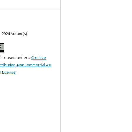
) 2024 Author(s)
s licensed under a
Creative
ribution-NonCommercial 4.0
l License
.