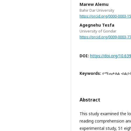
Marew Alemu
Bahir Dar University
https://orcid.org/0000-0003-1
Agegnehu Tesfa
University of Gondar
https://orcid.org/0009-0003-7
DOI:
https://doi.org/10.63
Keywords:
የማጠቃለል ብልኃት
Abstract
This study examined the l
reading comprehension and 
experimental study, 51 ei