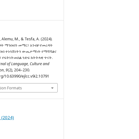
 Alemu, M., & Tesfa, A. (2024).
ት ማንበብን መማር፣ አንብቦ የመረዳት
በብ ተነሳሽነትን ውጤታማነት የማሻሻልና
 የፍትነትመሰል ንድፍ ክትትላዊ ጥናት.
rnal of Language, Culture and
on
,
9
(2), 204–230.
rg/10.63990/ejlcc.v9i2.10791
tion Formats
2 (2024)