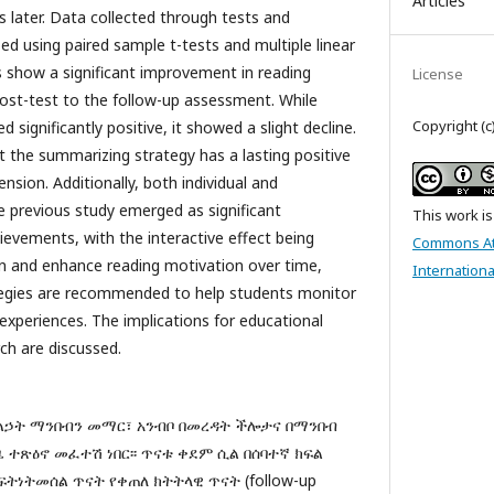
Articles
later. Data collected through tests and
ed using paired sample t-tests and multiple linear
ts show a significant improvement in reading
License
st-test to the follow-up assessment. While
Copyright (c
 significantly positive, it showed a slight decline.
t the summarizing strategy has a lasting positive
sion. Additionally, both individual and
he previous study emerged as significant
This work i
ievements, with the interactive effect being
Commons Att
in and enhance reading motivation over time,
Internationa
egies are recommended to help students monitor
 experiences. The implications for educational
ch are discussed.
ልኃት ማንበብን መማር፣ አንብቦ በመረዳት ችሎታና በማንበብ
 ተጽዕኖ መፈተሽ ነበር፡፡ ጥናቱ ቀደም ሲል በሰባተኛ ክፍል
ትነትመሰል ጥናት የቀጠለ ክትትላዊ ጥናት (follow-up