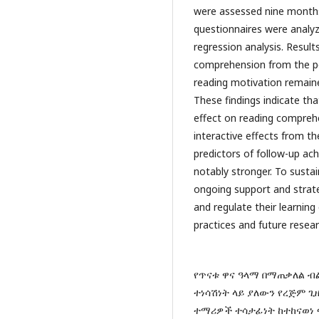
were assessed nine months 
questionnaires were analyz
regression analysis. Resul
comprehension from the po
reading motivation remained
These findings indicate tha
effect on reading comprehen
interactive effects from t
predictors of follow-up ach
notably stronger. To susta
ongoing support and strat
and regulate their learning
practices and future resear
የጥናቱ ዋና ዓላማ በማጠቃለል ብ
ተነሳሽነት ላይ ያለውን የረጅም ጊዜ
ተማሪዎች ተሳታፊነት ከተከናወነ ፍ