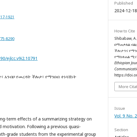
Published
2024-12-18
517-1921
How to Cite
Shibabaw, A.,
775-8290
በማጠቃለል ብልኃ
ችሎታንና የማን
የማስቀጠል ሚና፣
990/ejlcc.v9i2.10791
Ethiopian Jou
Communicati
https://doi.o
፣ አንብቦ የመረዳት ችሎታ፣ የማንበብ ተነሳሽነት
More Cita
Issue
Vol. 9 No. 
ong-term effects of a summarizing strategy on
motivation. Following a previous quasi-
Section
ghth-grade students from the experimental group