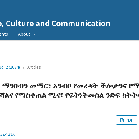
e, Culture and Communication
ents
About
No. 2 (2024)
/
Articles
ማንበብን መማር፣ አንብቦ የመረዳት ችሎታንና የማ
ልና የማስቀጠል ሚና፣ የፍትነትመሰል ንድፍ ክትት
PDF
332-128X