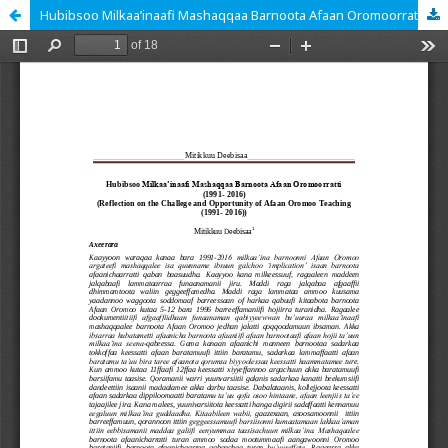
Hubibsoo Milkaa’inaafi Mashaqqaa Barnoota Afaan Oromoorratti (1991- 2016)