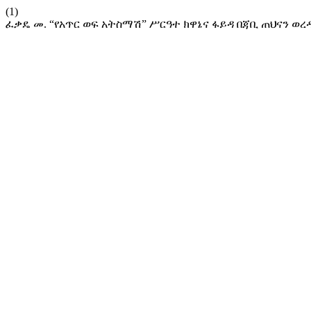
(1)
ፈቃዴ መ. “የአጥር ወፍ አትስማሽ” ሥርዓተ ክዋኔና ፋይዳ በጃቢ ጠህናን ወረ