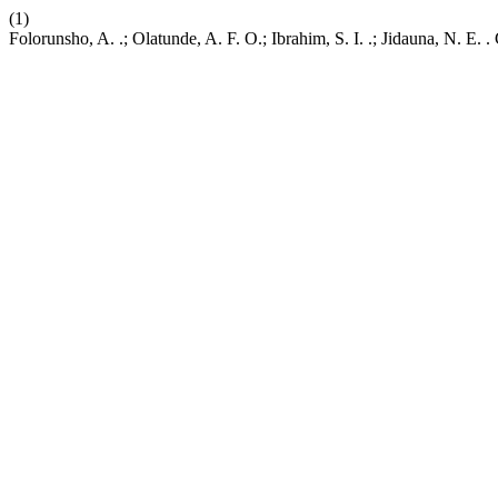
(1)
Folorunsho, A. .; Olatunde, A. F. O.; Ibrahim, S. I. .; Jidauna, N. E